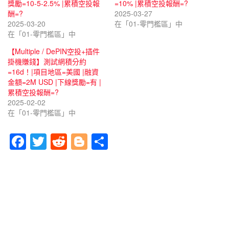
獎勵=10-5-2.5% |累積空投報
=10% |累積空投報酬=?
酬=?
2025-03-27
2025-03-20
在「01-零門檻區」中
在「01-零門檻區」中
【Multiple / DePIN空投+插件
掛機賺錢】測試網積分約
=16d！|項目地區=美國 |融資
金額=2M USD |下線獎勵=有 |
累積空投報酬=?
2025-02-02
在「01-零門檻區」中
F
T
R
Bl
分
a
wi
e
o
享
c
tt
d
g
e
er
di
g
b
t
er
o