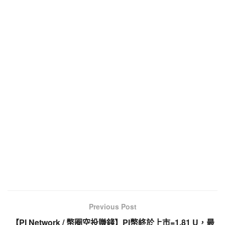
o
k
Previous Post
【PI Network / 幣圈空投賺錢】PI幣終於上市=1.81 U，最