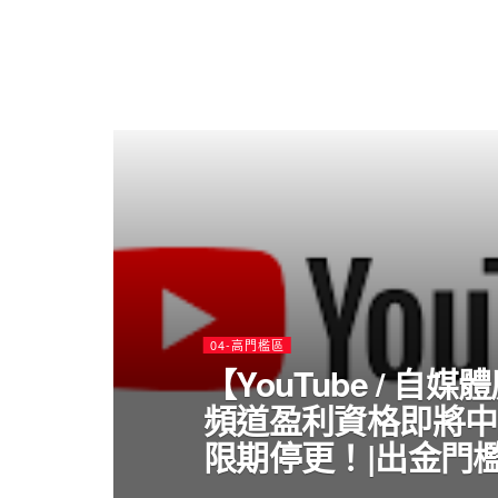
04-高門檻區
【YouTube / 自
頻道盈利資格即將中
限期停更！|出金門檻1