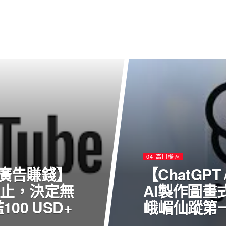
04-高門檻區
媒體廣告賺錢】
【ChatGP
止，決定無
AI製作圖
00 USD+
峨嵋仙蹤第