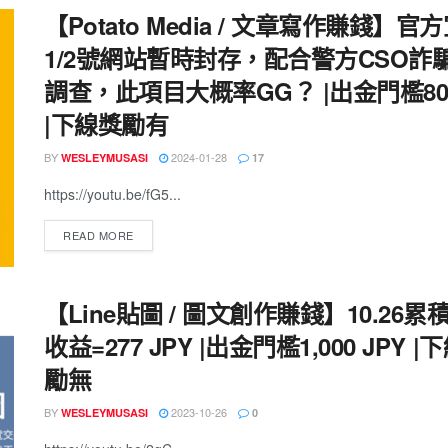
【Potato Media / 文章寫作賺錢】官
1/2號網站暫時封存，配合警方CSO詐
調查，此項目大概率GG？ |出金門檻8
|下線獎勵有
BY
2024-01-28
WESLEYMUSASI
17
https://youtu.be/fG5...
READ MORE
【Line貼圖 / 圖文創作賺錢】10.26累
收益=277 JPY |出金門檻1,000 JPY |
勵無
BY
2023-10-26
WESLEYMUSASI
0