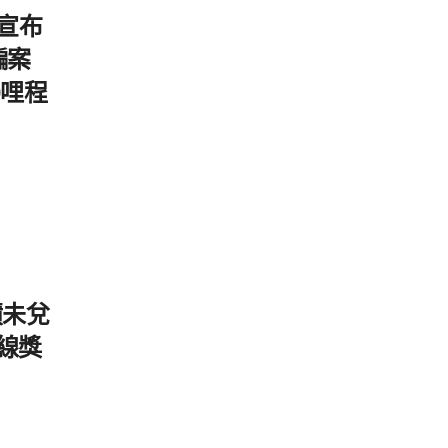
方宣布
騙案
0哩程
積未兌
下線獎