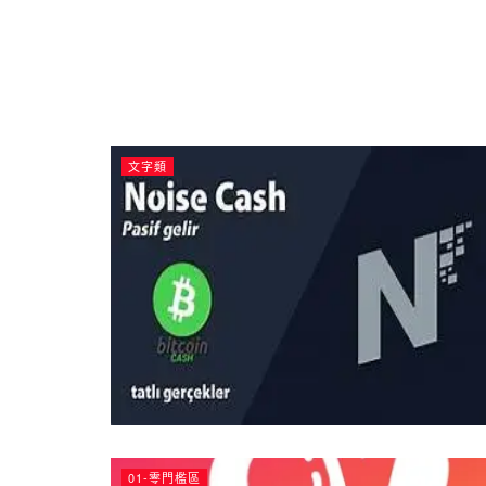
文字類
01-零門檻區