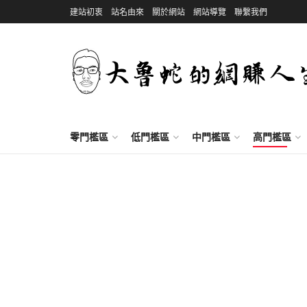
建站初衷
站名由來
關於網站
網站導覽
聯繫我們
零門檻區
低門檻區
中門檻區
高門檻區