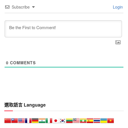
Subscribe
Login
0
COMMENTS
選取語言 Language