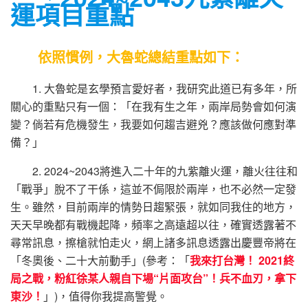
運項目重點
依照慣例，大魯蛇總結重點如下：
1. 大魯蛇是玄學預言愛好者，我研究此道已有多年，所
關心的重點只有一個：「在我有生之年，兩岸局勢會如何演
變？倘若有危機發生，我要如何趨吉避兇？應該做何應對準
備？」
2. 2024~2043將進入二十年的九紫離火運，離火往往和
「戰爭」脫不了干係，這並不侷限於兩岸，也不必然一定發
生。雖然，目前兩岸的情勢日趨緊張，就如同我住的地方，
天天早晚都有戰機起降，頻率之高遠超以往，確實透露著不
尋常訊息，擦槍就怕走火，網上諸多訊息透露出慶豐帝將在
「冬奧後、二十大前動手」(參考：「
我來打台灣！ 2021終
局之戰，粉紅徐某人親自下場“片面攻台”！兵不血刃，拿下
東沙！
」)，值得你我提高警覺。