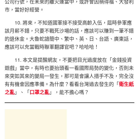
公司行號，在未來的離火運當中，或許會因禍得福、大發利
市，當好好經營。
10. 將來，不知道國軍接不接受高齡入伍，屆時參軍應
該月薪不錯，只要不戰死沙場的話，應該可以賺到一筆不錯
的退休金。大魯蛇諳簡中、繁中、英、日、台語、廣東話，
應該可以充當戰時聯軍翻譯官吧？哈哈哈！
11. 本文是提醒網友，不要把目光過度放在「金錢投資
遊戲」當中，有時也要抬頭看一看國際局勢的變化，否則未
來突如其來的變局一發生，那可是會讓人措手不及，完全沒
有有機會因應準備。為什麼？看看台灣過去發生的「
衛生紙
之亂
」、「
口罩之亂
」，能不擔心嗎？