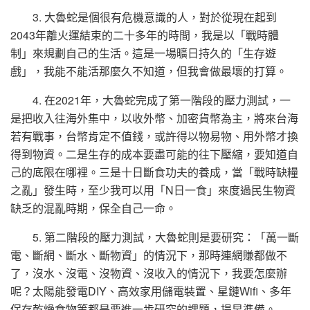
3. 大魯蛇是個很有危機意識的人，對於從現在起到
2043年離火運結束的二十多年的時間，我是以「戰時體
制」來規劃自己的生活。這是一場曠日持久的「生存遊
戲」，我能不能活那麼久不知道，但我會做最壞的打算。
4. 在2021年，大魯蛇完成了第一階段的壓力測試，一
是把收入往海外集中，以收外幣、加密貨幣為主，將來台海
若有戰事，台幣肯定不值錢，或許得以物易物、用外幣才換
得到物資。二是生存的成本要盡可能的往下壓縮，要知道自
己的底限在哪裡。三是十日斷食功夫的養成，當「戰時缺糧
之亂」發生時，至少我可以用「N日一食」來度過民生物資
缺乏的混亂時期，保全自己一命。
5. 第二階段的壓力測試，大魯蛇則是要研究：「萬一斷
電、斷網、斷水、斷物資」的情況下，那時連網賺都做不
了，沒水、沒電、沒物資、沒收入的情況下，我要怎麼辦
呢？太陽能發電DIY、高效家用儲電裝置、星鏈Wifi、多年
保存乾燥食物等都是要進一步研究的課題，提早準備。