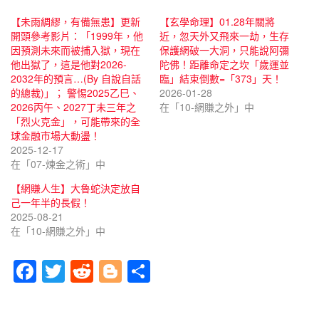
【未雨綢繆，有備無患】更新
【玄學命理】01.28年關將
開頭參考影片：「1999年，他
近，忽天外又飛來一劫，生存
因預測未來而被捕入獄，現在
保護網破一大洞，只能說阿彌
他出獄了，這是他對2026-
陀佛！距離命定之坎「歲運並
2032年的預言…(By 自說自話
臨」結束倒數=「373」天！
的總裁)」； 警惕2025乙巳、
2026-01-28
2026丙午、2027丁未三年之
在「10-網賺之外」中
「烈火克金」，可能帶來的全
球金融市場大動盪！
2025-12-17
在「07-煉金之術」中
【網賺人生】大魯蛇決定放自
己一年半的長假！
2025-08-21
在「10-網賺之外」中
F
T
R
Bl
分
a
wi
e
o
享
c
tt
d
g