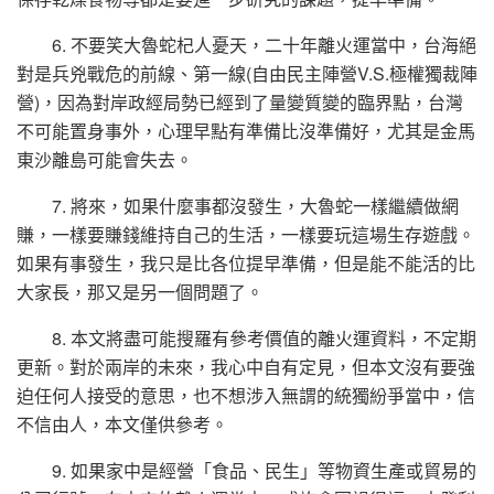
6. 不要笑大魯蛇杞人憂天，二十年離火運當中，台海絕
對是兵兇戰危的前線、第一線(自由民主陣營V.S.極權獨裁陣
營)，因為對岸政經局勢已經到了量變質變的臨界點，台灣
不可能置身事外，心理早點有準備比沒準備好，尤其是金馬
東沙離島可能會失去。
7. 將來，如果什麼事都沒發生，大魯蛇一樣繼續做網
賺，一樣要賺錢維持自己的生活，一樣要玩這場生存遊戲。
如果有事發生，我只是比各位提早準備，但是能不能活的比
大家長，那又是另一個問題了。
8. 本文將盡可能搜羅有參考價值的離火運資料，不定期
更新。對於兩岸的未來，我心中自有定見，但本文沒有要強
迫任何人接受的意思，也不想涉入無謂的統獨紛爭當中，信
不信由人，本文僅供參考。
9. 如果家中是經營「食品、民生」等物資生產或貿易的