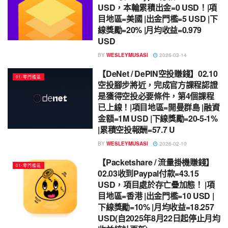
USD，本輪累積出金=0 USD！|項
目地區=美國 |出金門檻=5 USD |下
線獎勵=20% |月均收益=0.979
USD
BY
WESLEYMUSASI
2026-03-14
【DeNet / DePIN空投賺錢】02.10
01-零門檻區
空投腳步將近，完成官方課程認證
是獲得空投必要條件，第4個課程
已上線！|項目地區=開曼群島 |融資
金額=1M USD |下線獎勵=20-5-1%
|累積空投報酬=57.7 U
BY
WESLEYMUSASI
2026-02-10
【Packetshare / 流量掛機賺錢】
01-零門檻區
02.03收到Paypal付款=43.15
USD，項目處於存亡疊加態！ |項
目地區=香港 |出金門檻=10 USD |
下線獎勵=10% |月均收益=18.257
USD(自2025年8月22日起停止月均