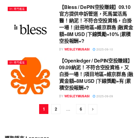
【Bless / DePIN空投賺錢】09.10
01-零門檻區
官方提供申訴管道，死馬當活馬
醫！納泥！不符合空投資格，白掛
一場！|註冊地區=維京群島 |融資金
額=8M USD |下線獎勵=10% |累積
空投報酬=?
BY
WESLEYMUSASI
2025-09-10
【Openledger / DePIN空投賺錢】
01-零門檻區
09.09納泥！不符合空投資格，又
白掛一場！|項目地區=維京群島 |融
資金額=8M USD |下線獎勵=有 |累
積空投報酬=?
BY
WESLEYMUSASI
2025-09-09
1
2
…
6