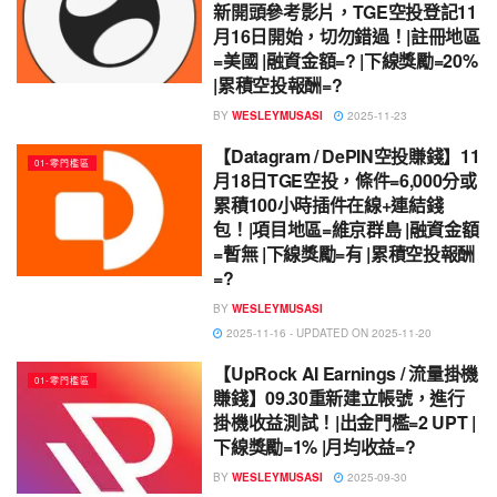
新開頭參考影片，TGE空投登記11
月16日開始，切勿錯過！|註冊地區
=美國 |融資金額=? |下線獎勵=20%
|累積空投報酬=?
BY
WESLEYMUSASI
2025-11-23
【Datagram / DePIN空投賺錢】11
01-零門檻區
月18日TGE空投，條件=6,000分或
累積100小時插件在線+連結錢
包！|項目地區=維京群島 |融資金額
=暫無 |下線獎勵=有 |累積空投報酬
=?
BY
WESLEYMUSASI
2025-11-16 - UPDATED ON 2025-11-20
【UpRock AI Earnings / 流量掛機
01-零門檻區
賺錢】09.30重新建立帳號，進行
掛機收益測試！|出金門檻=2 UPT |
下線獎勵=1% |月均收益=?
BY
WESLEYMUSASI
2025-09-30