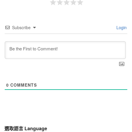
Subscribe
Login
0
COMMENTS
選取語言 Language