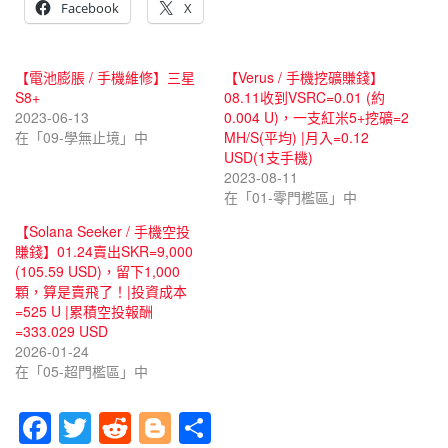
Facebook
X
【電池膨脹 / 手機維修】三星
【Verus / 手機挖礦賺錢】
S8+
08.11收到VSRC=0.01 (約
2023-06-13
0.004 U)，一支紅米5+挖礦=2
在「09-學無止境」中
MH/S(平均) |月入=0.12
USD(1支手機)
2023-08-11
在「01-零門檻區」中
【Solana Seeker / 手機空投
賺錢】01.24賣出SKR=9,000
(105.59 USD)，留下1,000
顆，算是賣飛了！|投資成本
=525 U |累積空投報酬
=333.029 USD
2026-01-24
在「05-超門檻區」中
F
T
R
Bl
分