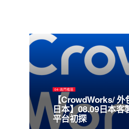
04-高門檻區
【CrowdWorks/ 
日本】08.09日本
平台初探