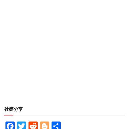
社媒分享
Facebook
Twitter
Reddit
Blogger
分