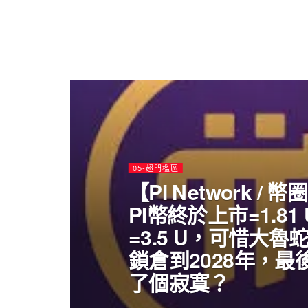
05-超門檻區
【PI Network /
PI幣終於上市=1.81
=3.5 U，可惜大魯蛇68
鎖倉到2028年，最
了個寂寞？