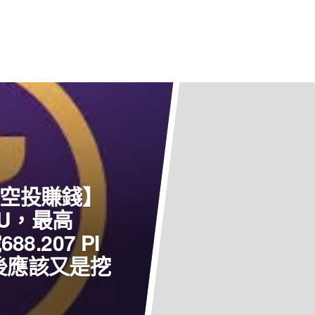
 幣圈空投賺錢】
 U，最高
8.207 PI
後應該又是挖