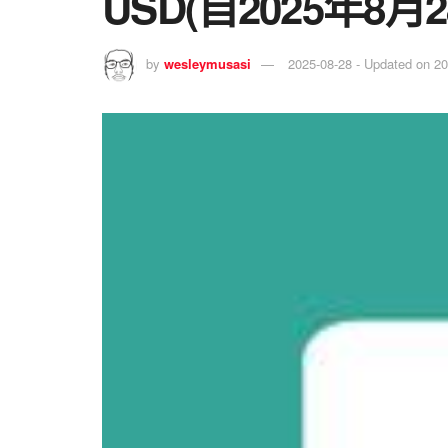
USD(自2025年8
by
wesleymusasi
2025-08-28 - Updated on 2