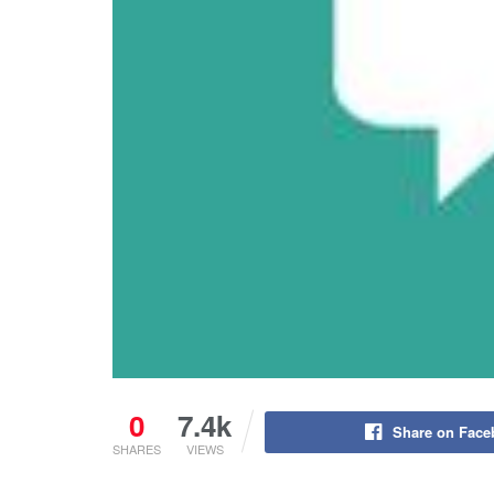
0
7.4k
Share on Fac
SHARES
VIEWS