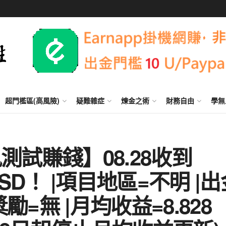
超門檻區(高風險)
疑難雜症
煉金之術
財務自由
學無
 簡訊測試賺錢】08.28收到
 USD！ |項目地區=不明 |
獎勵=無 |月均收益=8.828