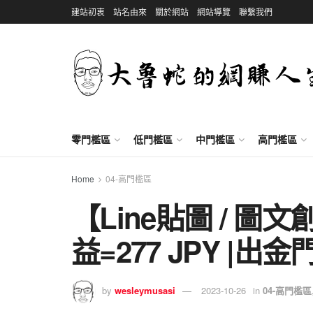
建站初衷
站名由來
關於網站
網站導覽
聯繫我們
零門檻區
低門檻區
中門檻區
高門檻區
Home
04-高門檻區
【Line貼圖 / 圖
益=277 JPY |出金
by
wesleymusasi
2023-10-26
in
04-高門檻區