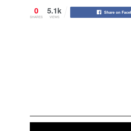
0
5.1k
Share on Fac
SHARES
VIEWS