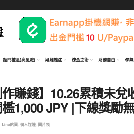
超門檻區(高風險)
疑難雜症
煉金之術
財務自由
學無
文創作賺錢】10.26累積未兌
門檻1,000 JPY |下線獎勵
,
Line貼圖
,
個人媒體
,
圖片類