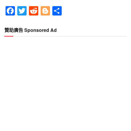
Facebook
Twitter
Reddit
Blogger
分
享
贊助廣告 Sponsored Ad