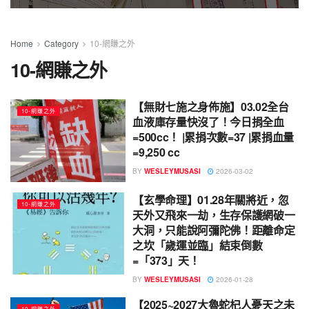
Home
Category
10-網賺之外
10-網賺之外
【無財七施之身佈施】03.02全台
10-網賺之外
血液庫存量快沒了！今日捐全血
=500cc！ |累捐次數=37 |累捐血量
=9,250 cc
BY
WESLEYMUSASI
2026-03-02
【玄學命理】01.28年關將近，忽
10-網賺之外
天外又飛來一劫，生存保護網破一
大洞，只能說阿彌陀佛！距離命定
之坎「歲運並臨」結束倒數
=「373」天！
BY
WESLEYMUSASI
2026-01-28
【2025~2027大魯蛇杞人憂天之未
10-網賺之外