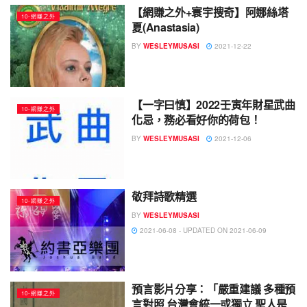
【網賺之外+寰宇搜奇】阿娜絲塔
10-網賺之外
夏(Anastasia)
BY
WESLEYMUSASI
2021-12-22
【一字曰慎】2022壬寅年財星武曲
10-網賺之外
化忌，務必看好你的荷包！
BY
WESLEYMUSASI
2021-12-06
敬拜詩歌精選
10-網賺之外
BY
WESLEYMUSASI
2021-06-08 - UPDATED ON 2021-06-09
預言影片分享：「嚴重建議 多種預
10-網賺之外
言對照 台灣會統一或獨立 聖人是