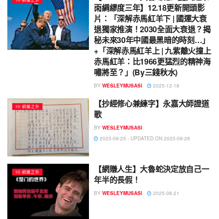
雨綢繆度三年】12.18更新開頭影
片：「深解赤馬紅羊下 | 國運大衰
退獨家推演！2030全面大衰退？揭
秘未來30年中國最黑暗的時刻…」
+「深解赤馬紅羊上 | 九紫離火撞上
赤馬紅羊：比1966更猛烈的精神海
嘯將至？」(By三錢秋水)
BY
WESLEYMUSASI
2025-12-18
【抄經修心兼練字】永嘉大師證道
10-網賺之外
歌
BY
WESLEYMUSASI
2025-09-25 - UPDATED ON 2025-09-26
【網賺人生】大魯蛇決定放自己一
10-網賺之外
年半的長假！
BY
WESLEYMUSASI
2025-08-21