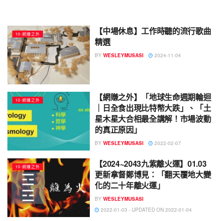
【中場休息】工作時聽的流行歌曲
10-網賺之外
精選
BY
WESLEYMUSASI
2024-11-04
【網賺之外】「地球生命週期輪迴
10-網賺之外
｜日全食出現比特幣大跌」、「土
星木星大合相最全講解！市場波動
的真正原因」
BY
WESLEYMUSASI
2022-02-07
【2024~2043九紫離火運】01.03
10-網賺之外
更新拿督鄭博見：「翻天覆地大變
化的二十年離火運」
BY
WESLEYMUSASI
2022-01-03 - UPDATED ON 2022-01-04