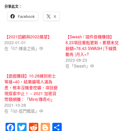
分享此文：
Facebook
X
【2021回顧與2022展望】
【Swash / 插件掛機賺錢】
2022-01-01
8.23項目重點更新，累積未兌
在「07-煉金之術」中
餘額=78.43 SWASH |下線獎
勵有 |月入=?
2023-08-23
在「Swash」中
【遊戲賺錢】10.28練到術士
等級=40，結果礦場人滿為
患，根本沒機會挖礦，項目變
現探索中止！ – 2021 加密貨
幣類網賺：「Mir4(傳奇4)」
2021-10-28
在「02-低門檻區」中
F
T
R
Bl
分