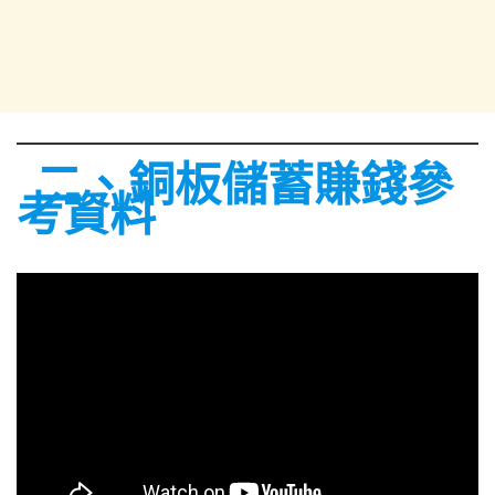
二、銅板儲蓄賺錢參
考資料