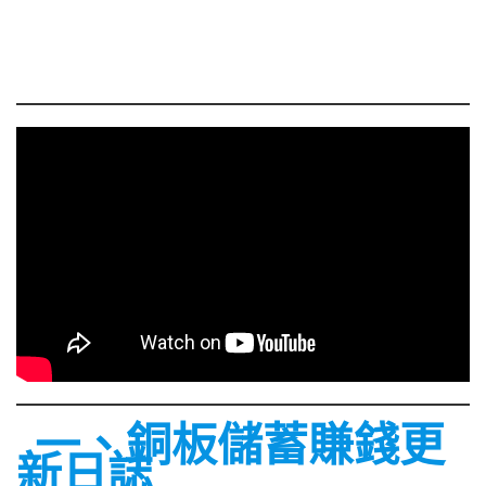
一、銅板儲蓄賺錢更
新日誌