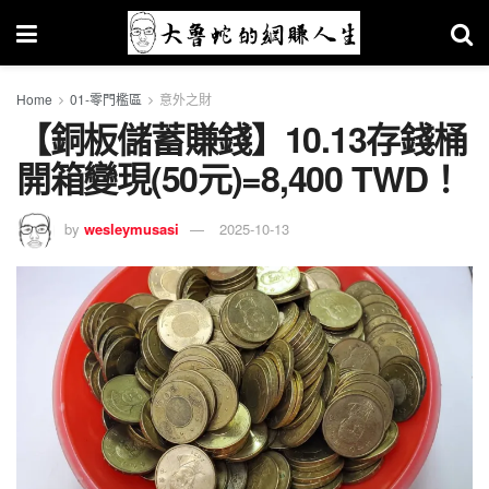
Home
01-零門檻區
意外之財
【銅板儲蓄賺錢】10.13存錢桶
開箱變現(50元)=8,400 TWD！
by
wesleymusasi
2025-10-13