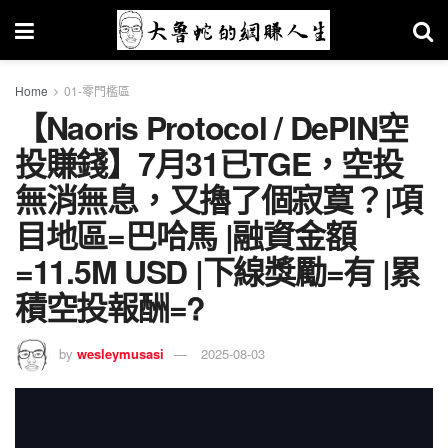
Home
01-零門檻區
【Naoris Protocol / DePIN空
投賺錢】7月31已TGE，空投
無消無息，又擼了個寂寞？|項
目地區=巴哈馬 |融資金額
=11.5M USD |下線獎勵=有 |累
積空投報酬=?
by
wesleymusasi
2025-08-03