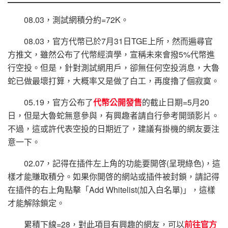
08.03，測試網積分約=72K。
08.03，官方代幣已於7月31日TGE上所，然而遍尋官
方推文，雖然公布了代幣經濟學，宣稱未來會撥5%代幣進
行空投。但是，針對測試網用戶，卻無任何空投消息，大魯
蛇已做最壞打算，大概率又是做了白工，再度擼了個寂寞。
05.19，官方公布了
代幣公開發售
的截止日期=5月20
日，但是大魯蛇無意參與，有興趣者請自行參考開頭影片。
不過，這或許代表空投的日期近了，建議有掛機的網友要注
意一下。
02.07，記得在插件左上角的功能要開啓(呈現綠色)，這
樣才能賺取積分。如果你開啓的網站或插件被封鎖，請記得
在插件的右上角點擊「Add Whitelist(加入白名單)」，這樣
才能解除鎖定。
累積下線=28，對此項目有興趣的網友，可以
前往官方