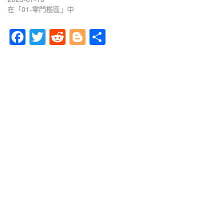
在「01-零門檻區」中
F
T
R
Bl
分
a
wi
e
o
享
c
tt
d
g
e
er
di
g
b
t
er
o
o
k