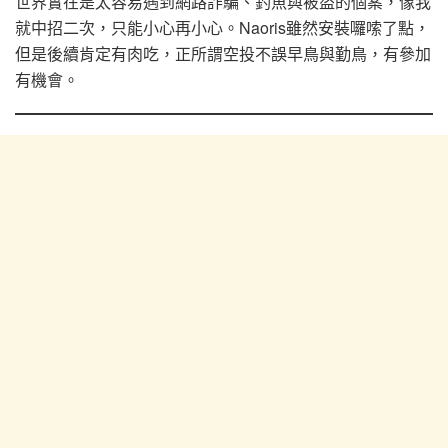
世界實在是太容易遇到網路詐騙、釣魚與被盜的個案，像我
就中招二次，只能小心再小心。Naoris雖然安裝囉嗦了點，
但是後續肯定有肉吃，正所謂空投不誤早鳥與勤鳥，有參加
有機會。