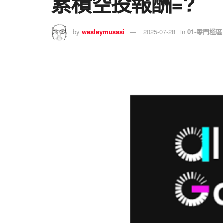
累積空投報酬=?
by
wesleymusasi
2025-07-28
in
01-零門檻區