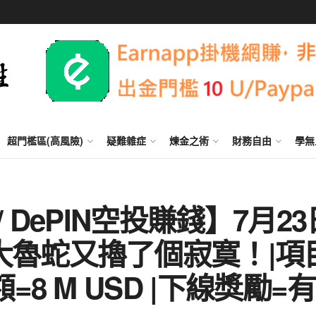
超門檻區(高風險)
疑難雜症
煉金之術
財務自由
學無
es / DePIN空投賺錢】7月2
大魯蛇又擼了個寂寞！|項
8 M USD |下線獎勵=有 