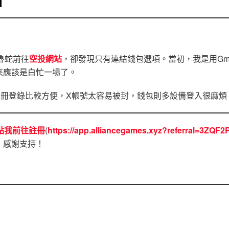
魯蛇前往
空投網站
，卻發現只有連結錢包選項。當初，我是用Gma
來應該是白忙一場了。
l註冊登錄比較方便，X帳號太容易被封，錢包則多設備登入很麻煩
點我前往註冊
(
https://app.alliancegames.xyz?referral=3ZQF2
，感謝支持！