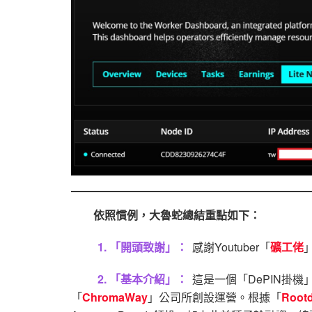
依照慣例，大魯蛇總結重點如下：
1. 「開頭致謝」：
感謝Youtuber「
礦工佬
2. 「基本介紹」：
這是一個「DePIN掛
「
ChromaWay
」公司所創設運營。根據「
Rootd