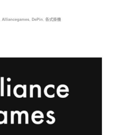
,
Alliancegames
,
DePin
,
各式掛機