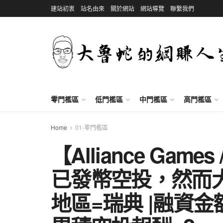
建站初衷
站名由來
關於網站
網站導覽
聯繫我們
零門檻區
低門檻區
中門檻區
高門檻區
Home
01-零門檻區
【Alliance Gam
已發幣空投，然而
地區=瑞典 |融資金額=