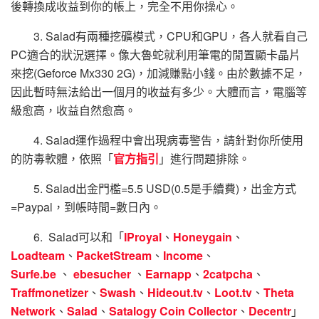
後轉換成收益到你的帳上，完全不用你操心。
3. Salad有兩種挖礦模式，CPU和GPU，各人就看自己
PC適合的狀況選擇。像大魯蛇就利用筆電的閒置顯卡晶片
來挖(Geforce Mx330 2G)，加減賺點小錢。由於數據不足，
因此暫時無法給出一個月的收益有多少。大體而言，電腦等
級愈高，收益自然愈高。
4. Salad運作過程中會出現病毒警告，請針對你所使用
的防毒軟體，依照「
官方指引
」進行問題排除。
5. Salad出金門檻=5.5 USD(0.5是手續費)，出金方式
=Paypal，到帳時間=數日內。
6. Salad可以和「
IProyal
、
Honeygain
、
Loadteam
、
PacketStream
、
Income
、
Surfe.be
、
ebesucher
、
Earnapp
、
2catpcha
、
Traffmonetizer
、
Swash
、
Hideout.tv
、
Loot.tv
、
Theta
Network
、
Salad
、
Satalogy Coin Collector
、
Decentr
」