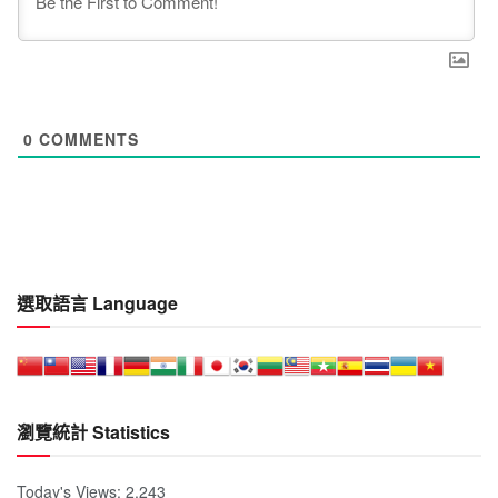
0
COMMENTS
選取語言 Language
瀏覽統計 Statistics
Today's Views:
2,243