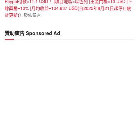
Paypal付款=11.1 USD！ |項目地區=以色列 |出金門檻=10 USD |下
線獎勵=10% |月均收益=104.637 USD(自2025年8月21日起停止統
計更新)
〉發佈留言
贊助廣告 Sponsored Ad