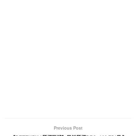
o
k
Previous Post