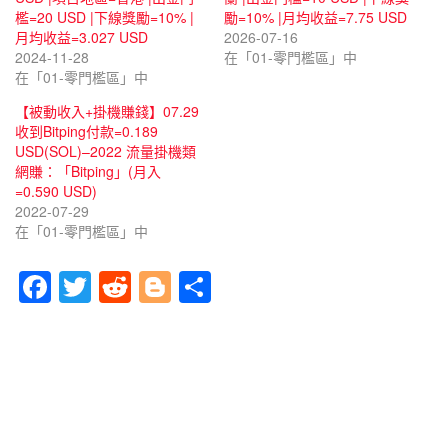
檻=20 USD |下線獎勵=10% |
勵=10% |月均收益=7.75 USD
月均收益=3.027 USD
2026-07-16
2024-11-28
在「01-零門檻區」中
在「01-零門檻區」中
【被動收入+掛機賺錢】07.29
收到Bitping付款=0.189
USD(SOL)–2022 流量掛機類
網賺：「Bitping」(月入
=0.590 USD)
2022-07-29
在「01-零門檻區」中
F
T
R
Bl
分
a
wi
e
o
享
c
tt
d
g
e
er
di
g
b
t
er
o