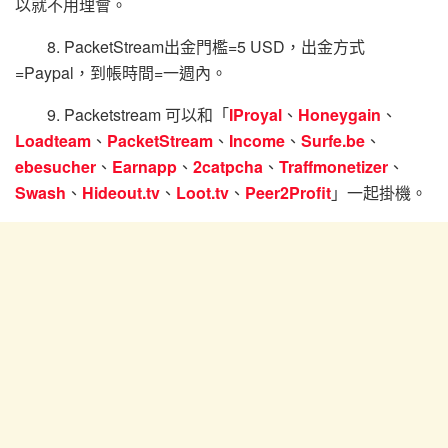
以就不用理會。
8. PacketStream出金門檻=5 USD，出金方式
=Paypal，到帳時間=一週內。
9. Packetstream 可以和「
IProyal
、
Honeygain
、
Loadteam
、
PacketStream
、
Income
、
Surfe.be
、
ebesucher
、
Earnapp
、
2catpcha
、
Traffmonetizer
、
Swash
、
Hideout.tv
、
Loot.tv
、
Peer2Profit
」一起掛機。