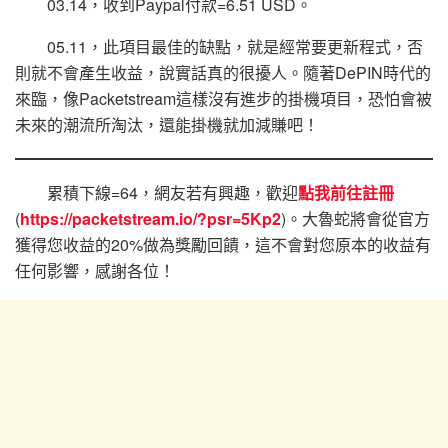
03.14，收到Paypal付款=6.51 USD。
05.11，此項目最佳的缺點，就是經常要更新程式，否
則就不會產生收益，說實話真的很擾人。隨著DePIN時代的
來臨，像Packetstream這樣沒有進步的掛機項目，恐怕會被
未來的潮流所淘汰，還能掛機就加減賺吧！
累積下線=64，網友若有興趣，歡迎
點我前往註冊
(
https://packetstream.io/?psr=5Kp2
)。大魯蛇將會從官方
獲得您收益的20%做為獎勵回饋，這不會對您原本的收益有
任何影響，感謝各位！