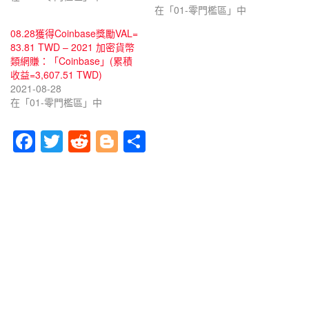
在「01-零門檻區」中
08.28獲得Coinbase獎勵VAL=
83.81 TWD – 2021 加密貨幣
類網賺：「Coinbase」(累積
收益=3,607.51 TWD)
2021-08-28
在「01-零門檻區」中
F
T
R
Bl
分
a
wi
e
o
享
c
tt
d
g
e
er
di
g
b
t
er
o
o
k