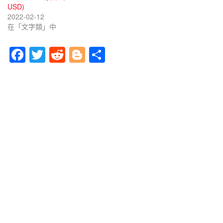
USD)
2022-02-12
在「文字類」中
F
T
R
Bl
分
a
wi
e
o
享
c
tt
d
g
e
er
di
g
b
t
er
o
o
k