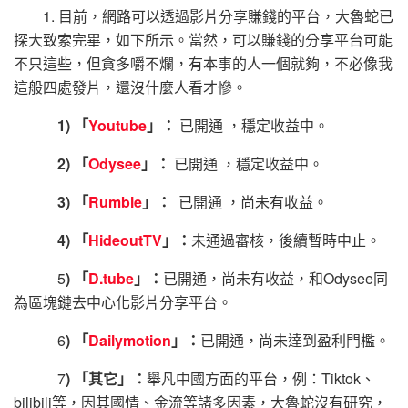
1. 目前，網路可以透過影片分享賺錢的平台，大魯蛇已
探大致索完畢，如下所示。當然，可以賺錢的分享平台可能
不只這些，但貪多嚼不爛，有本事的人一個就夠，不必像我
這般四處發片，還沒什麼人看才慘。
1) 「
Youtube
」：
已開通 ，穩定收益中。
2) 「
Odysee
」：
已開通 ，穩定收益中。
3) 「
Rumble
」：
已開通 ，尚未有收益。
4) 「
HideoutTV
」：
未通過審核，後續暫時中止。
5
) 「
D.tube
」：
已開通，尚未有收益，和Odysee同
為區塊鏈去中心化影片分享平台。
6
) 「
Dailymotion
」：
已開通，尚未達到盈利門檻。
7
) 「其它」：
舉凡中國方面的平台，例：Tiktok、
bilibili等，因其國情、金流等諸多因素，大魯蛇沒有研究，