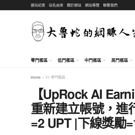
建站初衷
站名由來
關於網站
網站導覽
聯繫我們
零門檻區
低門檻區
中門檻區
高門檻區
Home
01-零門檻區
【UpRock AI Ear
重新建立帳號，進
=2 UPT |下線獎勵