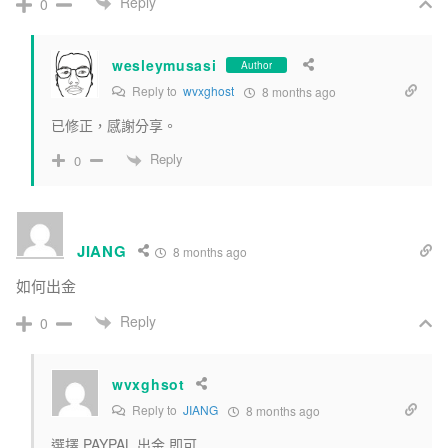
Reply
0
wesleymusasi
Author
Reply to
wvxghost
8 months ago
已修正，感謝分享。
Reply
0
JIANG
8 months ago
如何出金
Reply
0
wvxghsot
Reply to
JIANG
8 months ago
選擇 PAYPAL 出金 即可