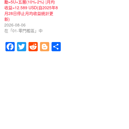
勵=5U+五層(10%-2%) |月均
收益=12.589 USD(自2025年8
月28日停止月均收益統計更
新)
2026-08-06
在「01-零門檻區」中
F
T
R
Bl
分
a
wi
e
o
享
c
tt
d
g
e
er
di
g
b
t
er
o
o
k