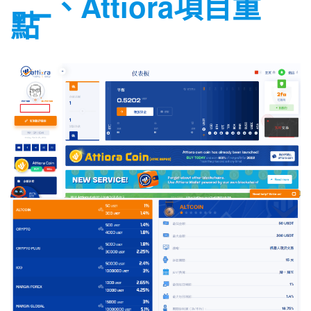
二、Attiora項目重
點