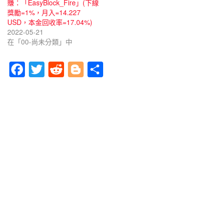
賺：「EasyBlock_Fire」(下線
獎勵=1%，月入=14.227
USD，本金回收率=17.04%)
2022-05-21
在「00-尚未分類」中
F
T
R
Bl
分
a
wi
e
o
享
c
tt
d
g
e
er
di
g
b
t
er
o
o
k