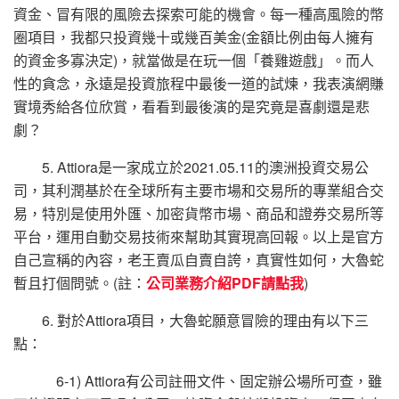
資金、冒有限的風險去探索可能的機會。每一種高風險的幣
圈項目，我都只投資幾十或幾百美金(金額比例由每人擁有
的資金多寡決定)，就當做是在玩一個「養雞遊戲」。而人
性的貪念，永遠是投資旅程中最後一道的試煉，我表演網賺
實境秀給各位欣賞，看看到最後演的是究竟是喜劇還是悲
劇？
5. Attiora是一家成立於2021.05.11的澳洲投資交易公
司，其利潤基於在全球所有主要市場和交易所的專業組合交
易，特別是使用外匯、加密貨幣市場、商品和證券交易所等
平台，運用自動交易技術來幫助其實現高回報。以上是官方
自己宣稱的內容，老王賣瓜自賣自誇，真實性如何，大魯蛇
暫且打個問號。(註：
公司業務介紹PDF請點我
)
6. 對於Attiora項目，大魯蛇願意冒險的理由有以下三
點：
6-1) Attiora有公司註冊文件、固定辦公場所可查，雖