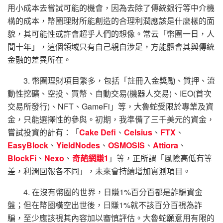
用小成本去嘗試可能的機會，因為去除了傳統銀行等中介機
構的成本，幣圈理財所能創造的合理利潤應該是什麼樣的面
貌，其可能性或許會超乎人們的想像。常云「幣圈一日，人
間十年」，這個領域只有自己親自涉足，方能體會其與傳統
金融的差異所在。
3. 幣圈理財項目繁多，包括「註冊入金獎勵、質押、流
動性挖礦、空投、買幣、自動交易(機器人交易)、IEO(首次
交易所發行)、NFT、GameFi」等，大魯蛇受限於專業及資
金，只能選擇性的參與。初期，我準備了三千美元的資金，
嘗試投資的計有：「
Cake Defi
、
Celsius
、
FTX
、
EasyBlock
、
YieldNodes
、
OSMOSIS
、
Attiora
、
BlockFi
、
Nexo
、
奇葩網賺1
」等，正所謂「風險高低有等
差，利潤回報各不同」，未來會持續增加實測項目。
4. 在沒有幣圈的世界，日賺1%百分百都是詐騙資金
盤；但在幣圈橫空出世後，日賺1%就不該百分百視為詐
騙，至少應該視其內容加以審慎評估。大魯蛇願意用有限的