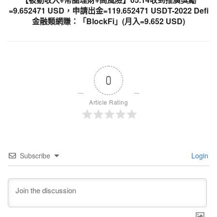
=9.652471 USD，申請出金=119.652471 USDT-2022 Defi
金融類網賺：「BlockFi」(月入=9.652 USD)
0
Article Rating
Subscribe
Login