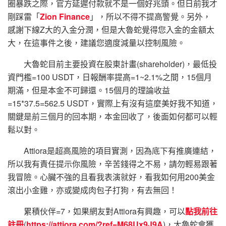
圈暴跌之際，官方延遲付款就不是一個好兆頭。但日前我才
剛踩雷「
Zion Finance
」，所以不得不提高警覺。另外，
感謝下線Z大的入金分潤，但是大魯蛇覺得您入金的金額太
大，在這事件之後，建議您適度減量以控制風險。
大魯蛇目前主要投資在股東計畫(shareholder)，最低投
資門檻=100 USDT，日報酬率提高=1~2.1%之間，15個月
期滿，但是本金不可歸還。15個月的理論收益
=15*37.5=562.5 USDT，實際上有沒有這麼美好我不知道，
關鍵是前三個月的回本期，本金回收了，後面如何都可以輕
鬆以對。
Attiora是超高風險的項目實測，因為底下有推廣連結，
所以我有責任提示你風險，辛苦錢得之不易，請勿輕易跟著
我冒險。心臟不強的且看我表演就好，看我如何用200美金
滾出小金雞，亦或變成肉包子打狗，有去無回！
累積伙伴=7，如果網友對Attiora有興趣，可以
點我前往
註冊
(
https://attiora.com/?ref=M68Ux9J9A
)，大魯蛇會獲