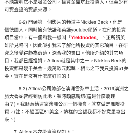
不能證明它不是吸金公司，搞資金盤坑殺投資人，但至少有
可資查證的資訊來源。
6-2) 開頭第一個影片的頻道主Nickles Beck，他是一
個德國人，同時擁有德語和英語youtube頻道。在他的投資
項目當中，有一個和我一樣叫「
Yieldnodes
」。正所謂英
雄所見略同，因此吸引我去了解他所投資的其它項目，在研
究之後覺得頗為奇葩，深合我的胃口。他所介紹的其它項
目，我都已經投資，Attiora就是其中之一。Nickles Beck的
投資都是幾千美金、幾萬歐元起跳，相比之下我只投資51美
金，實在是沒有什麼麼好怕的！
6-3) Attiora公司總部在澳洲雪梨車士活，2019澳洲之
旅大魯蛇曾經到訪此地，頓時頗感親切(這是什麼爛理
由？)。我願意給這家澳洲公司一個機會，就當做是風險投
資。(註：不過區區51美金，這樣的金額我都不好意思寫出
來。)
7. Attiora本次投資流程如下：