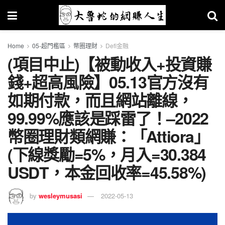
Home
05-超門檻區
幣圈理財
Defi金融
(項目中止)【被動收入+投資賺
錢+超高風險】05.13官方沒有
如期付款，而且網站離線，
99.99%應該是踩雷了！–2022
幣圈理財類網賺：「Attiora」
(下線獎勵=5%，月入=30.384
USDT，本金回收率=45.58%)
by
wesleymusasi
2022-05-13