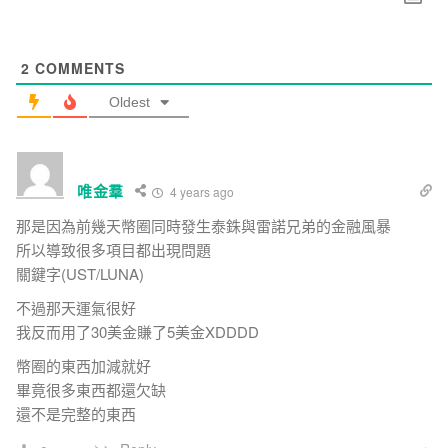
2
COMMENTS
Oldest
唯金羣
4 years ago
那是因為前幾天幣圈同時發生泰銖與雷諾兄弟的金融風暴
所以導致很多項目都出現問題
關鍵字(UST/LUNA)
不過那天運氣很好
我反而用了30美金賺了5美金XDDDD
幣圈的東西加減就好
畢竟很多東西都還欠缺
還不是完整的東西