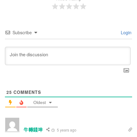
Subscribe
Login
25
COMMENTS
Oldest
牛轉錢坤
5 years ago