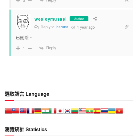
0
wesleymusasi
Author
Reply to
haruna
1 year ago
已刪除。
Reply
1
選取語言 Language
瀏覽統計 Statistics