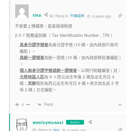
tina
Reply to
牛轉錢坤
4 years ago
不是要上傳檔案，是直接填稅號
2-3-7 稅務識別碼（ Tax Identification Number , TIN ）
具身分證字號者
為身分證字號 (10 碼，由內政部戶政司
編配 ) 。
具統一證號者
為統一證號 (10 碼，由內政部移民署編配 )
。
個人無身分證字號或統一證號者
，以現行稅籍編號 ( 註：
大陸地區人民
為 9 ＋西元出生年後 2 碼及出生月日 4
碼；
其餘
情形為西元出生年月日 8 碼＋英文姓名前 2 字
母 2 碼 ) 方式編配。
Reply
0
wesleymusasi
Author
Reply to
tina
4 years ago