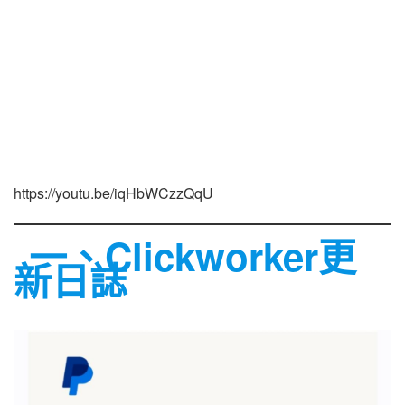
https://youtu.be/iqHbWCzzQqU
一、Clickworker更
新日誌