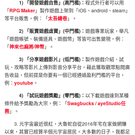
1) 「開發遊戲自售」(高門檻)：
程式外行者可以用
「
RPG Maker
」製作遊戲上架到「iOS、android、steam」
等平台販售，例：「
太吾繪卷
」。
2) 「販賣遊戲虛寶」(中門檻)：
遊戲專業玩家，舉凡
「遊戲帳號、裝備道具、遊戲幣」等皆可出售變現，例：
「
神來也麻將/神幣
」。
3) 「分享遊戲影片」(低門檻)：
製作遊戲介紹、試
玩、攻略等影片上傳到影音分享平台，藉此獲取觀眾點閱廣
告收益，但前提是你要有一個已經通過盈利門檻的平台，
例：
youtube
。
4) 「試玩遊戲獎勵」(零門檻)：
以下載遊戲達到某種
條件給予獎勵為大宗，例：「
Swagbucks / ayeStudio任
務
」。
3. 元宇宙最近很紅，大魯蛇自從2016年宅在家做網賺
以來，其實已經算半個元宇宙居民。大多數的日子，我都足