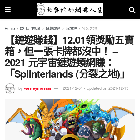
Home
02-低門檻區
遊戲虛寶
區塊鏈
分裂之地
【鏈遊賺錢】12.01領獎勵五寶
箱，但一張卡牌都沒中！ –
2021 元宇宙鏈遊類網賺：
「Splinterlands (分裂之地)」
by
wesleymusasi
2021-12-01 - Updated on 2021-12-13