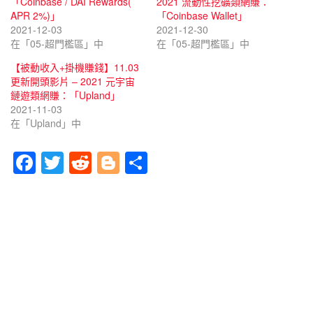
「Coinbase / DAI Rewards(
2021 流動性挖礦類網賺：
APR 2%)」
「Coinbase Wallet」
2021-12-03
2021-12-30
在「05-超門檻區」中
在「05-超門檻區」中
【被動收入+掛機賺錢】11.03
更新開頭影片 – 2021 元宇宙
鏈遊類網賺：「Upland」
2021-11-03
在「Upland」中
F
T
R
Bl
分
a
wi
e
o
享
c
tt
d
g
e
er
di
g
b
t
er
o
o