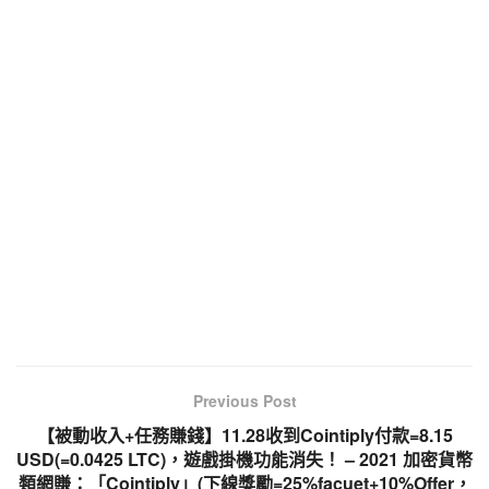
k
Previous Post
【被動收入+任務賺錢】11.28收到Cointiply付款=8.15
USD(=0.0425 LTC)，遊戲掛機功能消失！ – 2021 加密貨幣
類網賺：「Cointiply」(下線獎勵=25%facuet+10%Offer，