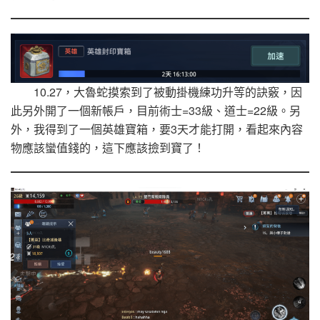
10.27，大魯蛇摸索到了被動掛機練功升等的訣竅，因
此另外開了一個新帳戶，目前術士=33級、道士=22級。另
外，我得到了一個英雄寶箱，要3天才能打開，看起來內容
物應該蠻值錢的，這下應該撿到寶了！