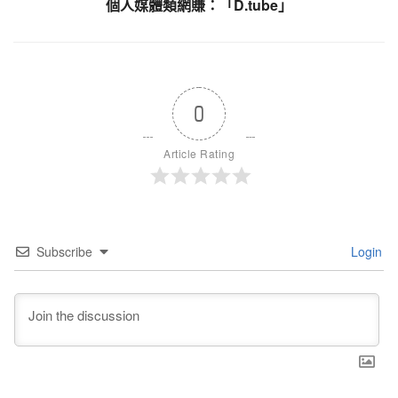
個人媒體類網賺：「D.tube」
0
Article Rating
Subscribe
Login