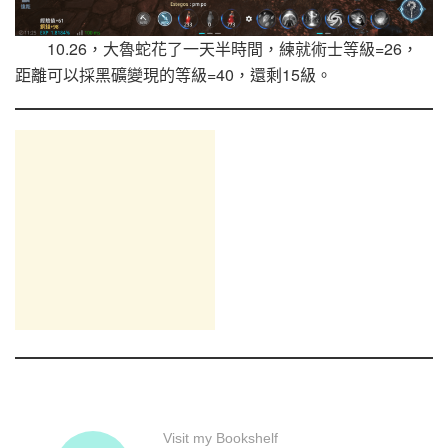
10.26，大魯蛇花了一天半時間，練就術士等級=26，
距離可以採黑礦變現的等級=40，還剩15級。