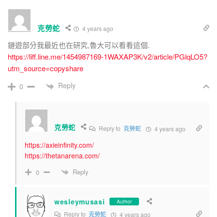
克勞蛇
4 years ago
鏈遊部分我最近也在研究,魯大可以看看這個.
https://liff.line.me/1454987169-1WAXAP3K/v2/article/PGlqLO5?
utm_source=copyshare
Reply
0
克勞蛇
Reply to
克勞蛇
4 years ago
https://axieinfinity.com/
https://thetanarena.com/
Reply
0
wesleymusasi
Author
Reply to
克勞蛇
4 years ago