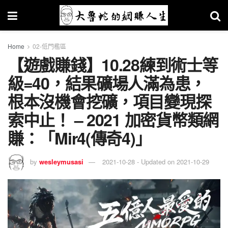
Home
02-低門檻區
【遊戲賺錢】10.28練到術士等
級=40，結果礦場人滿為患，
根本沒機會挖礦，項目變現探
索中止！ – 2021 加密貨幣類網
賺：「Mir4(傳奇4)」
by
wesleymusasi
2021-10-28 - Updated on 2021-10-29