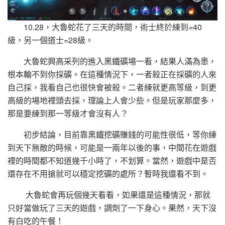
10.28，大魯蛇花了三天的時間，術士終於練到=40
級，另一個道士=28級。
大魯蛇興高采列的進入黑鐵礦場一看，結果人滿為患，
根本輪不到你採礦。在這種情況下，一者殺正在採礦的人來
自己採，我看自己也很快會被殺。二者練就更高等級，到更
高級的場地裡頭去採，理論上人會少些。但是玩家那麼多，
那是要練到那一等級才會沒有人？
初步結論，目前靠黑鐵挖礦賺錢的可能性很低，等你練
到天下無敵的時候，可能是一兩年以後的事，中間花在遊戲
裡的時間都不知道幾千小時了，不划算。當然，遊戲中是否
還存在不用搶就可以穩定挖礦的處所？暫時我還看不到。
大魯蛇會再玩個幾天看看，如果還是這種情況，那就
只好當做玩了三天的遊戲，調劑了一下身心。果然，天下沒
有白吃的午餐！