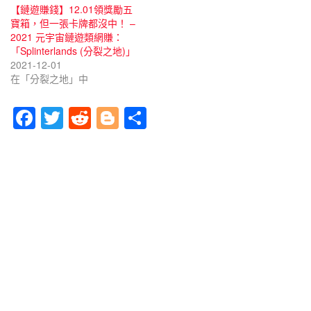
【鏈遊賺錢】12.01領獎勵五
寶箱，但一張卡牌都沒中！ –
2021 元宇宙鏈遊類網賺：
「Splinterlands (分裂之地)」
2021-12-01
在「分裂之地」中
F
T
R
Bl
分
a
wi
e
o
享
c
tt
d
g
e
er
di
g
b
t
er
o
o
k