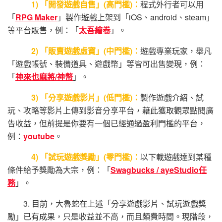
1) 「開發遊戲自售」(高門檻)：
程式外行者可以用
「
RPG Maker
」製作遊戲上架到「iOS、android、steam」
等平台販售，例：「
太吾繪卷
」。
2) 「販賣遊戲虛寶」(中門檻)：
遊戲專業玩家，舉凡
「遊戲帳號、裝備道具、遊戲幣」等皆可出售變現，例：
「
神來也麻將/神幣
」。
3) 「分享遊戲影片」(低門檻)：
製作遊戲介紹、試
玩、攻略等影片上傳到影音分享平台，藉此獲取觀眾點閱廣
告收益，但前提是你要有一個已經通過盈利門檻的平台，
例：
youtube
。
4) 「試玩遊戲獎勵」(零門檻)：
以下載遊戲達到某種
條件給予獎勵為大宗，例：「
Swagbucks / ayeStudio任
務
」。
3. 目前，大魯蛇在上述「分享遊戲影片、試玩遊戲獎
勵」已有成果，只是收益並不高，而且頗費時間。現階段，