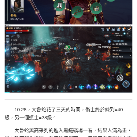
10.28，大魯蛇花了三天的時間，術士終於練到=40
級，另一個道士=28級。
大魯蛇興高采列的進入黑鐵礦場一看，結果人滿為患，