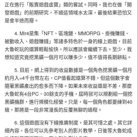
正在進行「販賣遊戲虛寶」類的嘗試。同時，我也在做「開
發遊戲」的前期研究，不過這領域水太深，最後結果恐怕又
是會半途而廢。
4. Mir4是集「NFT、區塊鏈、MMORPG、掛機賺錢、
被動收入、遊戲賺錢」等諸多特色於一身的線上遊戲，目前
大魯蛇玩的還算輕鬆愉快，所以應該會繼續下去。至少，我
想知道究竟挖黑礦一個月可以賺多少，值不值得長期耕耘。
5. 目前，網上得到的收益數據是一個角色挖黑礦一個月
約月入=4千台幣左右，CP值看起還算不錯，但這個數字會
隨著黑礦產出的愈多而下降。如果未來收益還是不差，那麼
大魯蛇有4台PC、30餘支的手機，屆時就可以規劃組一個挖
黑礦機群，進行規模化經營。只是，每一個角色都要練到40
級，那將是一段非常漫長的反覆無聊的過程。
6. 這個遊戲沒有下線推廣制度，是其可惜之處。其它詳
細內容，各位可以先參考別人的影片教學，日後等大魯蛇成