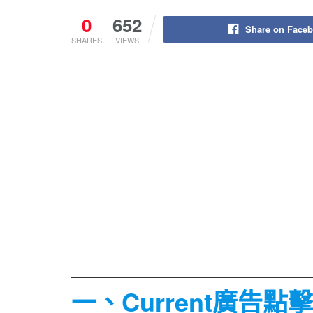
0
652
Share on Face
SHARES
VIEWS
一、Current廣告點