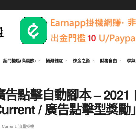
超門檻區(高風險)
疑難雜症
煉金之術
財務自由
學無
點擊自動腳本 – 2021 
rent / 廣告點擊型獎勵
,
Current
,
流量掛機