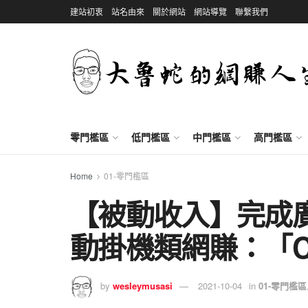
建站初衷
站名由來
關於網站
網站導覽
聯繫我們
零門檻區
低門檻區
中門檻區
高門檻區
Home
01-零門檻區
【被動收入】完成廣告
動掛機類網賺：「Cur
by
wesleymusasi
2021-10-04
in
01-零門檻區