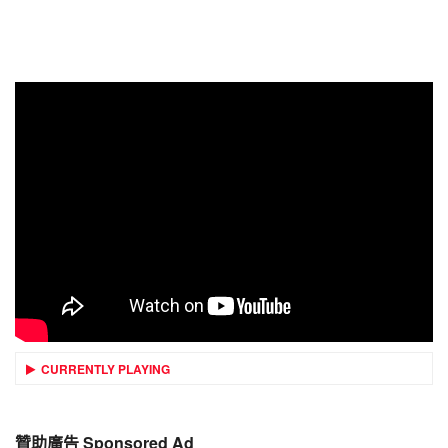
CURRENTLY PLAYING
贊助廣告 Sponsored Ad