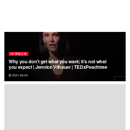
09-學無止境
Why you don’t get what you want; it’s not what
you expect | Jennice Vilhauer | TEDxPeachtree
2021-06-04