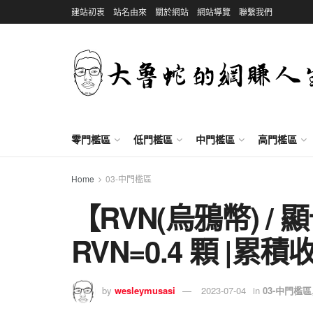
建站初衷
站名由來
關於網站
網站導覽
聯繫我們
零門檻區
低門檻區
中門檻區
高門檻區
Home
03-中門檻區
【RVN(烏鴉幣) /
RVN=0.4 顆 |累積收
by
wesleymusasi
2023-07-04
in
03-中門檻區