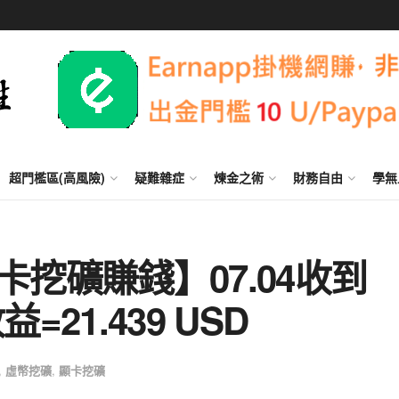
超門檻區(高風險)
疑難雜症
煉金之術
財務自由
學無
 顯卡挖礦賺錢】07.04收到
益=21.439 USD
,
虛幣挖礦
,
顯卡挖礦