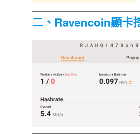
二、Ravencoin顯